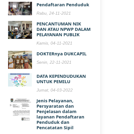
Pendaftaran Penduduk
Rabu, 24-11-2021
PENCANTUMAN NIK
DAN ATAU NPWP DALAM
PELAYANAN PUBLIK
Kamis, 04-11-2021
DOKTERnya DUKCAPIL
Senin, 22-11-2021
DATA KEPENDUDUKAN
UNTUK PEMILU
Jumat, 04-03-2022
Jenis Pelayanan,
Persyaratan dan
Penjelasan dalam
layanan Pendaftaran
Penduduk dan
Pencatatan Sipil