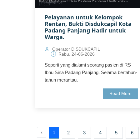
Pelayanan untuk Kelompok
Rentan, Bukti Disdukcapil Kota
Padang Panjang Hadir untuk
Warga.
Operator DISDUKCAPIL
Rabu, 24-06-2026
Seperti yang dialami seorang pasien di RS
Ibnu Sina Padang Panjang. Selama bertahun-
tahun merantau,
Read More
‹
1
2
3
4
5
6