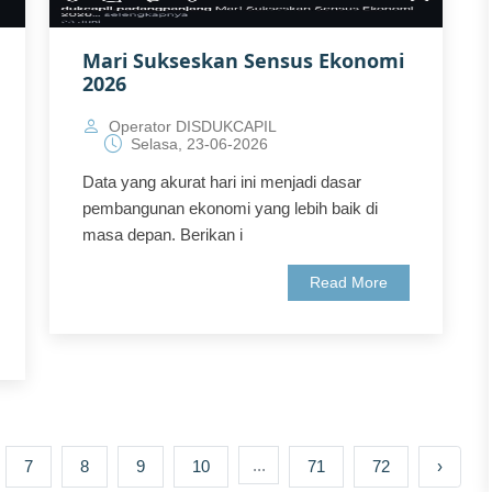
Mari Sukseskan Sensus Ekonomi
2026
Operator DISDUKCAPIL
Selasa, 23-06-2026
Data yang akurat hari ini menjadi dasar
pembangunan ekonomi yang lebih baik di
masa depan. Berikan i
Read More
...
7
8
9
10
71
72
›